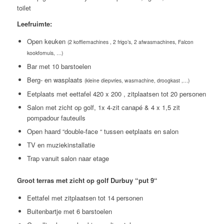
toilet
Leefruimte:
Open keuken
(2 koffiemachines , 2 frigo’s, 2 afwasmachines, Falcon
kookfornuis, …)
Bar met 10 barstoelen
Berg- en wasplaats
(kleine diepvries, wasmachine, droogkast ,…)
Eetplaats met eettafel 420 x 200 , zitplaatsen tot 20 personen
Salon met zicht op golf, 1x 4-zit canapé & 4 x 1,5 zit
pompadour fauteuils
Open haard “double-face “ tussen eetplaats en salon
TV en muziekinstallatie
Trap vanuit salon naar etage
Groot terras met zicht op golf Durbuy “put 9“
Eettafel met zitplaatsen tot 14 personen
Buitenbartje met 6 barstoelen