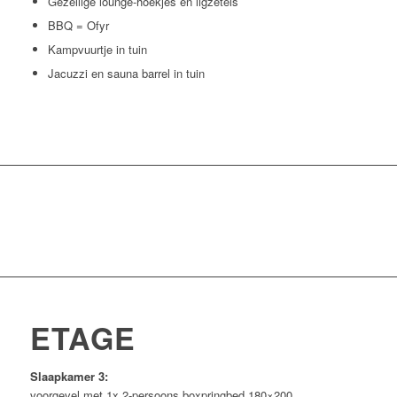
Gezellige lounge-hoekjes en ligzetels
BBQ = Ofyr
Kampvuurtje in tuin
Jacuzzi en sauna barrel in tuin
ETAGE
Slaapkamer 3:
voorgevel met 1x 2-persoons boxpringbed 180×200