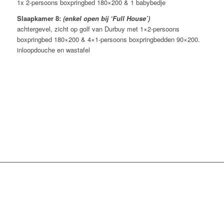
1x 2-persoons boxpringbed 180×200 & 1 babybedje
Slaapkamer 8:
(enkel open bij ‘Full House’)
achtergevel, zicht op golf van Durbuy met 1×2-persoons
boxpringbed 180×200 & 4×1-persoons boxpringbedden 90×200.
inloopdouche en wastafel